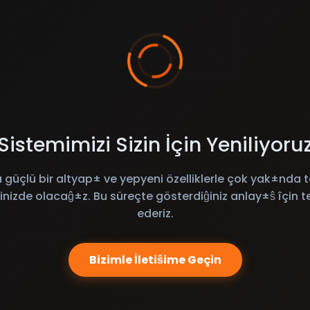
Sistemimizi Sizin İçin Yeniliyoru
 güçlü bir altyap± ve yepyeni özelliklerle çok yak±nda t
inizde olacaĝ±z. Bu süreçte gösterdiĝiniz anlay±ŝ îçin t
ederiz.
Bizimle İletiŝime Geçin