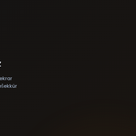
z
ekrar
eŝekkür