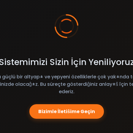
Sistemimizi Sizin İçin Yeniliyoru
 güçlü bir altyap± ve yepyeni özelliklerle çok yak±nda t
inizde olacaĝ±z. Bu süreçte gösterdiĝiniz anlay±ŝ îçin t
ederiz.
Bizimle İletiŝime Geçin