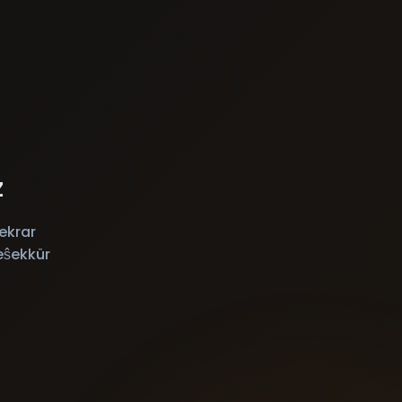
z
ekrar
eŝekkür