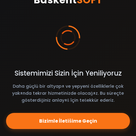
Sistemimizi Sizin İçin Yeniliyoruz
Daha güçlü bir altyap± ve yepyeni özelliklerle çok
yak±nda tekrar hizmetinizde olacaĝ±z. Bu süreçte
gösterdiĝiniz anlay±ŝ îçin teŝekkür ederiz.
Bizimle İletiŝime Geçin