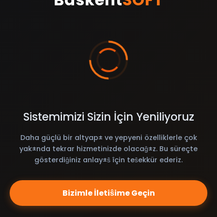
Sistemimizi Sizin İçin Yeniliyoruz
Daha güçlü bir altyap± ve yepyeni özelliklerle çok
yak±nda tekrar hizmetinizde olacaĝ±z. Bu süreçte
gösterdiĝiniz anlay±ŝ îçin teŝekkür ederiz.
Bizimle İletiŝime Geçin