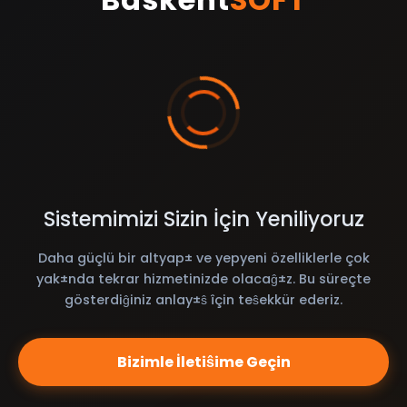
Sistemimizi Sizin İçin Yeniliyoruz
Daha güçlü bir altyap± ve yepyeni özelliklerle çok
yak±nda tekrar hizmetinizde olacaĝ±z. Bu süreçte
gösterdiĝiniz anlay±ŝ îçin teŝekkür ederiz.
Bizimle İletiŝime Geçin