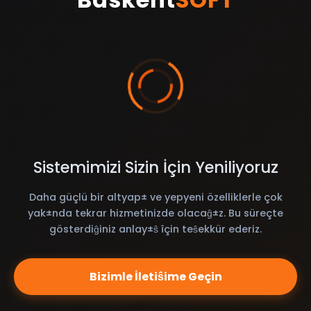
Sistemimizi Sizin İçin Yeniliyoruz
Daha güçlü bir altyap± ve yepyeni özelliklerle çok
yak±nda tekrar hizmetinizde olacaĝ±z. Bu süreçte
gösterdiĝiniz anlay±ŝ îçin teŝekkür ederiz.
Bizimle İletiŝime Geçin