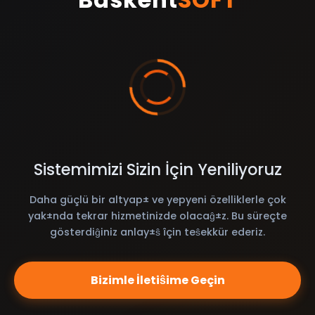
Sistemimizi Sizin İçin Yeniliyoruz
Daha güçlü bir altyap± ve yepyeni özelliklerle çok
yak±nda tekrar hizmetinizde olacaĝ±z. Bu süreçte
gösterdiĝiniz anlay±ŝ îçin teŝekkür ederiz.
Bizimle İletiŝime Geçin