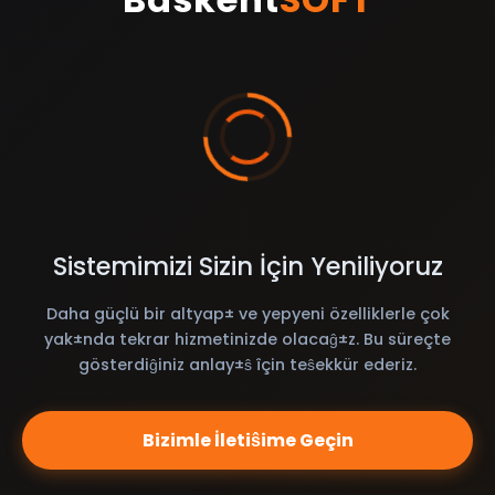
Sistemimizi Sizin İçin Yeniliyoruz
Daha güçlü bir altyap± ve yepyeni özelliklerle çok
yak±nda tekrar hizmetinizde olacaĝ±z. Bu süreçte
gösterdiĝiniz anlay±ŝ îçin teŝekkür ederiz.
Bizimle İletiŝime Geçin