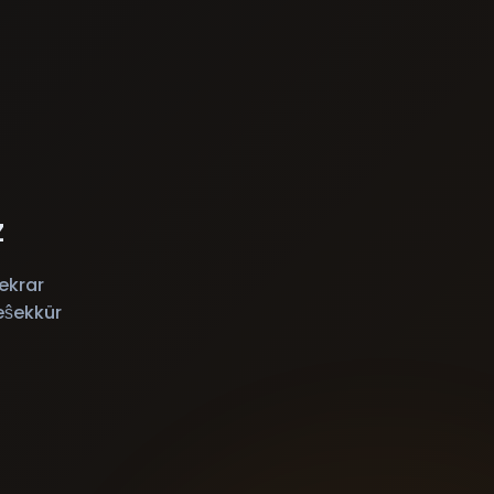
z
ekrar
eŝekkür