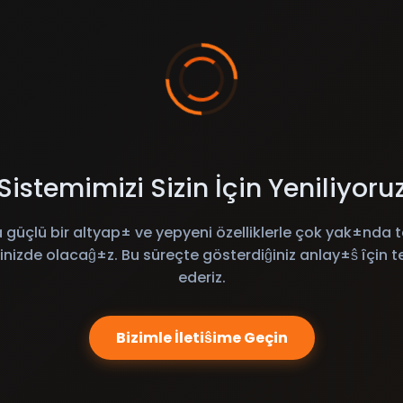
Sistemimizi Sizin İçin Yeniliyoru
 güçlü bir altyap± ve yepyeni özelliklerle çok yak±nda t
inizde olacaĝ±z. Bu süreçte gösterdiĝiniz anlay±ŝ îçin t
ederiz.
Bizimle İletiŝime Geçin