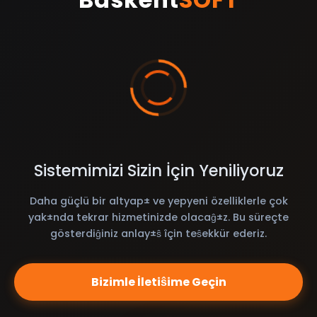
Sistemimizi Sizin İçin Yeniliyoruz
Daha güçlü bir altyap± ve yepyeni özelliklerle çok
yak±nda tekrar hizmetinizde olacaĝ±z. Bu süreçte
gösterdiĝiniz anlay±ŝ îçin teŝekkür ederiz.
Bizimle İletiŝime Geçin