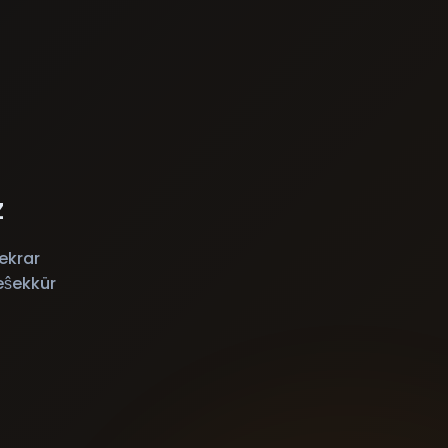
z
ekrar
eŝekkür