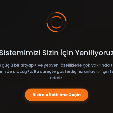
Sistemimizi Sizin İçin Yeniliyoru
 güçlü bir altyap± ve yepyeni özelliklerle çok yak±nda t
inizde olacaĝ±z. Bu süreçte gösterdiĝiniz anlay±ŝ îçin t
ederiz.
Bizimle İletiŝime Geçin