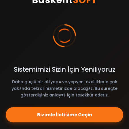
Sistemimizi Sizin İçin Yeniliyoruz
Daha güçlü bir altyap± ve yepyeni özelliklerle çok
yak±nda tekrar hizmetinizde olacaĝ±z. Bu süreçte
gösterdiĝiniz anlay±ŝ îçin teŝekkür ederiz.
Bizimle İletiŝime Geçin