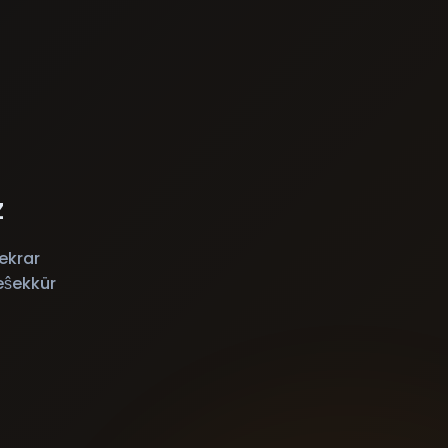
z
ekrar
eŝekkür