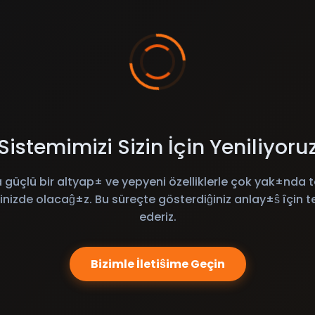
Sistemimizi Sizin İçin Yeniliyoru
 güçlü bir altyap± ve yepyeni özelliklerle çok yak±nda t
inizde olacaĝ±z. Bu süreçte gösterdiĝiniz anlay±ŝ îçin t
ederiz.
Bizimle İletiŝime Geçin