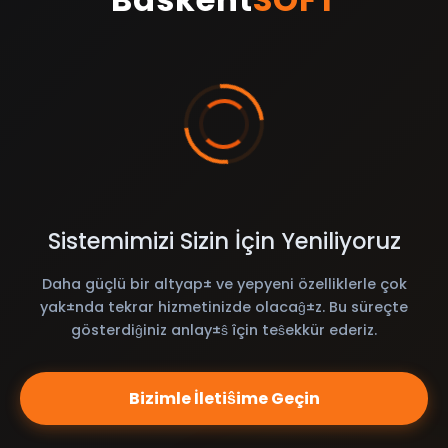
Sistemimizi Sizin İçin Yeniliyoruz
Daha güçlü bir altyap± ve yepyeni özelliklerle çok
yak±nda tekrar hizmetinizde olacaĝ±z. Bu süreçte
gösterdiĝiniz anlay±ŝ îçin teŝekkür ederiz.
Bizimle İletiŝime Geçin